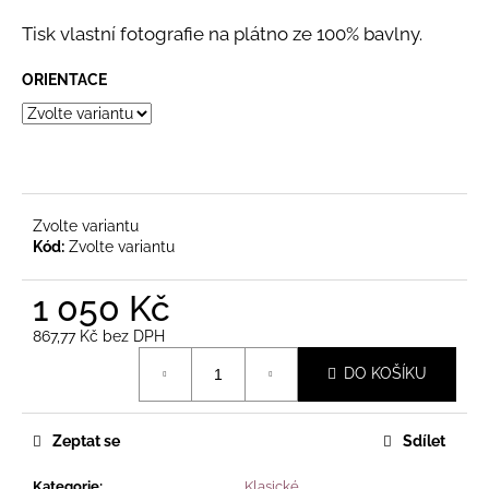
a
Tisk vlastní fotografie na plátno ze 100% bavlny.
j
í
ORIENTACE
t
?
Zvolte variantu
Kód:
Zvolte variantu
HLEDAT
1 050 Kč
867,77 Kč bez DPH
D
Měrná
o
DO KOŠÍKU
cena:
p
o
r
Zeptat se
Sdílet
u
Kategorie
:
Klasické