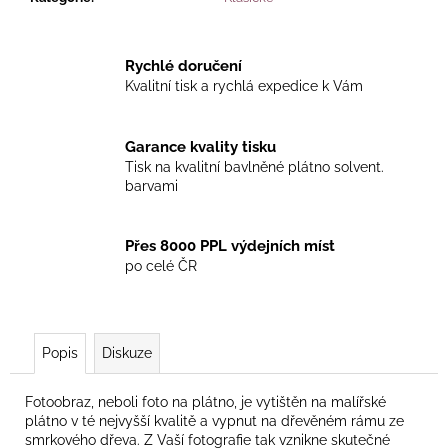
č
u
j
e
Rychlé doručení
m
Kvalitní tisk a rychlá expedice k Vám
e
Garance kvality tisku
Tisk na kvalitní bavlněné plátno solvent.
barvami
Přes 8000 PPL výdejních míst
po celé ČR
Popis
Diskuze
Fotoobraz, neboli foto na plátno, je vytištěn na malířské
plátno v té nejvyšší kvalitě a vypnut na dřevěném rámu ze
smrkového dřeva. Z Vaší fotografie tak vznikne s
kutečné