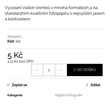
a
Vyvolání Vašich snímků v mnoha formátech a na
j
standardním kvalitním fotopapíru s nejvyšším jasem
í
a kontrastem.
t
?
Skladem
Kód:
162
5 Kč
HLEDAT
4,13 Kč bez DPH
Měrná
DO KOŠÍKU
cena:
D
o
Zeptat se
Sdílet
p
o
Kategorie
:
Digitální fotografie
r
u