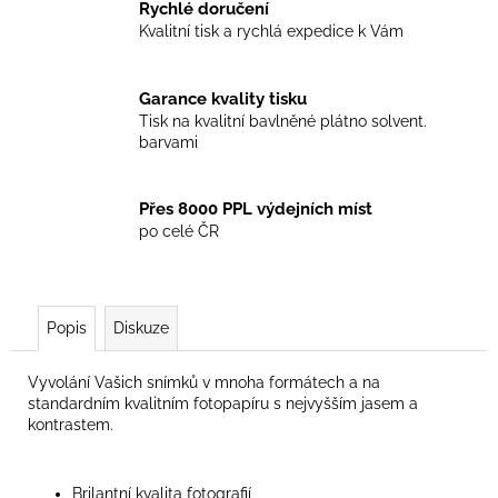
č
Rychlé doručení
u
Kvalitní tisk a rychlá expedice k Vám
j
e
m
Garance kvality tisku
e
Tisk na kvalitní bavlněné plátno solvent.
barvami
Přes 8000 PPL výdejních míst
po celé ČR
Popis
Diskuze
Vyvolání Vašich snímků v mnoha formátech a na
standardním kvalitním fotopapíru s nejvyšším jasem a
kontrastem.
Brilantní kvalita fotografií