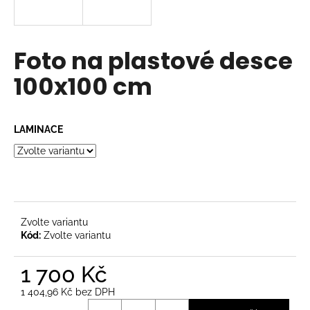
a
j
í
Foto na plastové desce
t
100x100 cm
?
LAMINACE
HLEDAT
D
Zvolte variantu
o
Kód:
Zvolte variantu
p
o
1 700 Kč
r
1 404,96 Kč bez DPH
u
Měrná