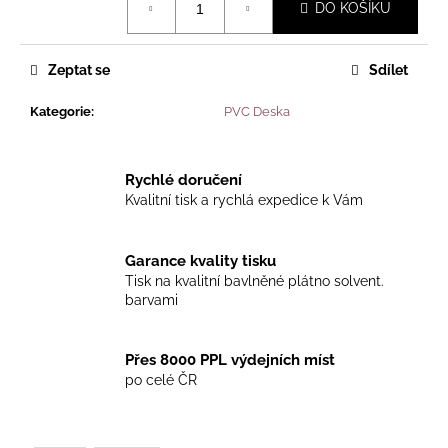
č
DO KOŠÍKU
cena:
u
j
e
Zeptat se
Sdílet
m
e
Kategorie
:
PVC Deska
Rychlé doručení
Kvalitní tisk a rychlá expedice k Vám
Garance kvality tisku
Tisk na kvalitní bavlněné plátno solvent.
barvami
Přes 8000 PPL výdejních míst
po celé ČR